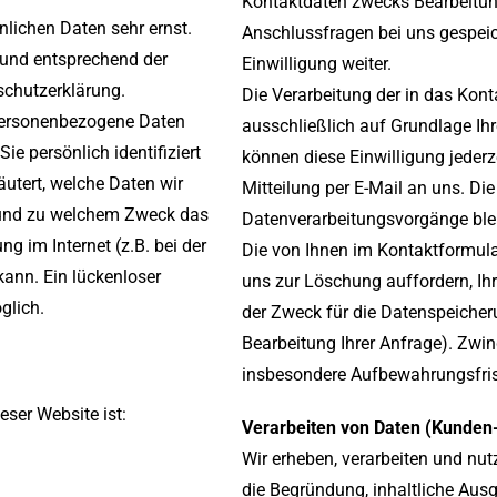
Kontaktdaten zwecks Bearbeitung
nlichen Daten sehr ernst.
Anschlussfragen bei uns gespeic
 und entsprechend der
Einwilligung weiter.
schutzerklärung.
Die Verarbeitung der in das Kon
personenbezogene Daten
ausschließlich auf Grundlage Ihre
e persönlich identifiziert
können diese Einwilligung jederz
utert, welche Daten wir
Mitteilung per E-Mail an uns. Di
e und zu welchem Zweck das
Datenverarbeitungsvorgänge blei
g im Internet (z.B. bei der
Die von Ihnen im Kontaktformula
ann. Ein lückenloser
uns zur Löschung auffordern, Ihr
glich.
der Zweck für die Datenspeicher
Bearbeitung Ihrer Anfrage). Zw
insbesondere Aufbewahrungsfris
eser Website ist:
Verarbeiten von Daten (Kunden
Wir erheben, verarbeiten und nu
die Begründung, inhaltliche Aus