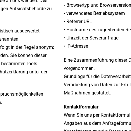
sse an uns wenden. Des
• Browsertyp und Browserversio
igen Aufsichtsbehörde zu.
• verwendetes Betriebssystem
• Referrer URL
• Hostname des zugreifenden Re
istisch ausgewertet
• Uhrzeit der Serveranfrage
genannten
• IP-Adresse
folgt in der Regel anonym;
rden. Sie können dieser
Eine Zusammenführung dieser Da
g bestimmter Tools
vorgenommen.
hutzerklärung unter der
Grundlage für die Datenverarbeitu
Verarbeitung von Daten zur Erfül
Maßnahmen gestattet.
rspruchsmöglichkeiten
.
Kontaktformular
Wenn Sie uns per Kontaktformul
Angaben aus dem Anfrageformula