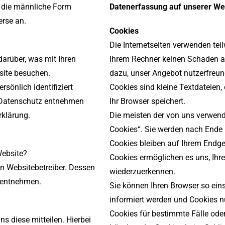
s die männliche Form
Datenerfassung auf unserer We
erse an.
Cookies
Die Internetseiten verwenden tei
arüber, was mit Ihren
Ihrem Rechner keinen Schaden an
site besuchen.
dazu, unser Angebot nutzerfreund
sönlich identifiziert
Cookies sind kleine Textdateien,
 Datenschutz entnehmen
Ihr Browser speichert.
rklärung.
Die meisten der von uns verwend
Cookies“. Sie werden nach Ende 
Cookies bleiben auf Ihrem Endger
Website?
Cookies ermöglichen es uns, Ih
en Websitebetreiber. Dessen
wiederzuerkennen.
 entnehmen.
Sie können Ihren Browser so eins
informiert werden und Cookies n
Cookies für bestimmte Fälle ode
s diese mitteilen. Hierbei