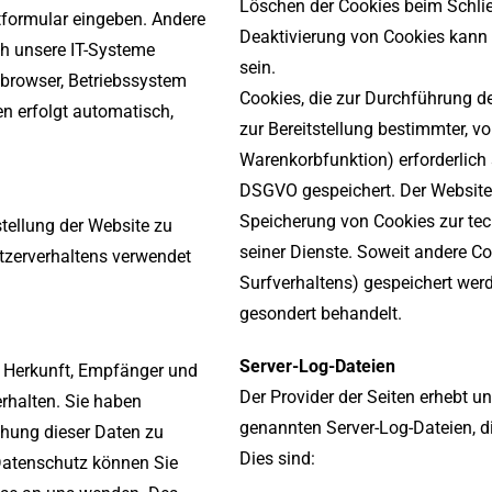
Löschen der Cookies beim Schlie
ktformular eingeben. Andere
Deaktivierung von Cookies kann 
h unsere IT-Systeme
sein.
etbrowser, Betriebssystem
Cookies, die zur Durchführung 
en erfolgt automatisch,
zur Bereitstellung bestimmter, v
Warenkorbfunktion) erforderlich s
DSGVO gespeichert. Der Websitebe
Speicherung von Cookies zur tech
stellung der Website zu
seiner Dienste. Soweit andere Co
tzerverhaltens verwendet
Surfverhaltens) gespeichert wer
gesondert behandelt.
Server-Log-Dateien
r Herkunft, Empfänger und
Der Provider der Seiten erhebt u
rhalten. Sie haben
genannten Server-Log-Dateien, di
chung dieser Daten zu
Dies sind:
Datenschutz können Sie